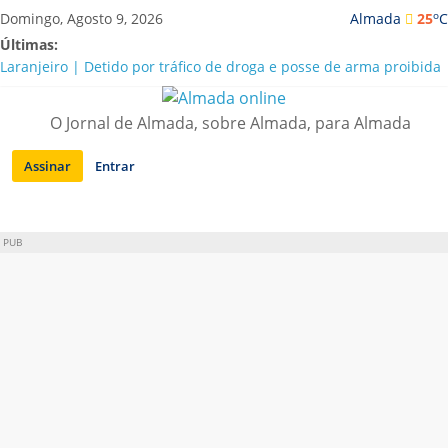
Saltar
o
Domingo, Agosto 9, 2026
Almada
25
C
para
Últimas:
conteúdo
Laranjeiro | Detido por tráfico de droga e posse de arma proibida
A “crise” da água em Almada: ilações e ensinamentos necessários
para o futuro
O Jornal de Almada, sobre Almada, para Almada
Costa da Caparica | Polícia Marítima e ASAE detectam
irregularidades em habitações e restaurantes
Assinar
Entrar
APA diz que falta de água em Almada “foi um problema de má
gestão”
Laranjeiro | Cultura pop asiática invade a Casa Amarela
PUB