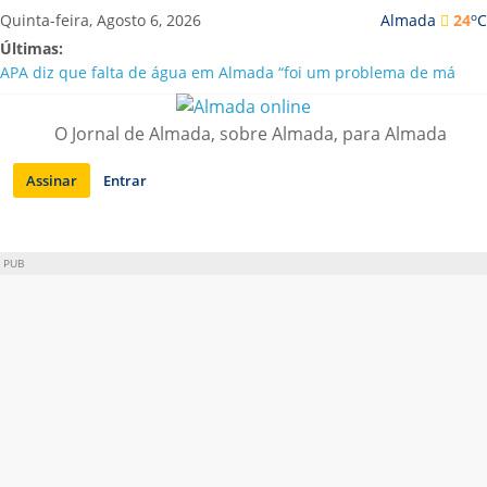
Saltar
o
Quinta-feira, Agosto 6, 2026
Almada
24
C
para
Últimas:
conteúdo
APA diz que falta de água em Almada “foi um problema de má
gestão”
Laranjeiro | Cultura pop asiática invade a Casa Amarela
O Jornal de Almada, sobre Almada, para Almada
Ponte 25 de Abril celebra 60 anos com programa cultural entre
Lisboa e Almada
Assinar
Entrar
Situação de alerta em Almada renovada até final de Agosto
Sobreda | Solar dos Zagallos acolhe festival “Interconnect”
PUB