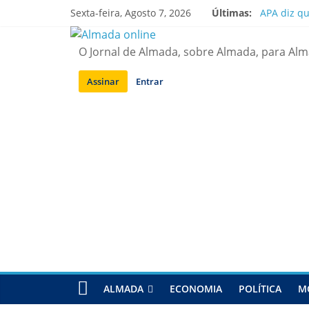
Saltar
Sexta-feira, Agosto 7, 2026
Últimas:
APA diz q
para
Laranjeiro
conteúdo
Ponte 25 d
O Jornal de Almada, sobre Almada, para Al
Situação d
Sobreda | 
Assinar
Entrar
ALMADA
ECONOMIA
POLÍTICA
M