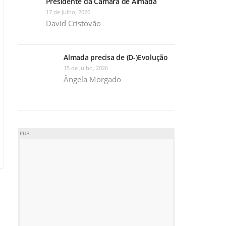
Presidente da Câmara de Almada
17 de Julho, 2026
David Cristóvão
Almada precisa de (D-)Evolução
15 de Julho, 2026
Ângela Morgado
PUB