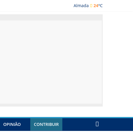
o
Almada
24
C
ada
OPINIÃO
CONTRIBUIR