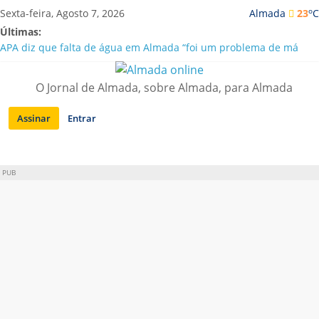
Saltar
o
Sexta-feira, Agosto 7, 2026
Almada
23
C
para
Últimas:
conteúdo
APA diz que falta de água em Almada “foi um problema de má
gestão”
Laranjeiro | Cultura pop asiática invade a Casa Amarela
O Jornal de Almada, sobre Almada, para Almada
Ponte 25 de Abril celebra 60 anos com programa cultural entre
Lisboa e Almada
Assinar
Entrar
Situação de alerta em Almada renovada até final de Agosto
Sobreda | Solar dos Zagallos acolhe festival “Interconnect”
PUB