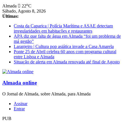
Saltar
o
Almada
22
C
para
Sábado, Agosto 8, 2026
conteúdo
Últimas:
Costa da Caparica | Polícia Marítima e ASAE detectam
irregularidades em habitações e restaurantes
APA diz que falta de água em Almada “foi um problema de
má gestão”
Laranjeiro | Cultura pop asiática invade a Casa Amarela
Ponte 25 de Abril celebra 60 anos com programa cultural
entre Lisboa e Almada
Situação de alerta em Almada renovada até final de Agosto
Almada online
O Jornal de Almada, sobre Almada, para Almada
Assinar
Entrar
PUB