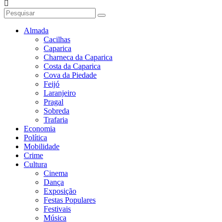
Almada
Cacilhas
Caparica
Charneca da Caparica
Costa da Caparica
Cova da Piedade
Feijó
Laranjeiro
Pragal
Sobreda
Trafaria
Economia
Política
Mobilidade
Crime
Cultura
Cinema
Dança
Exposição
Festas Populares
Festivais
Música