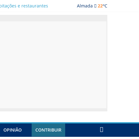
o
bitações e restaurantes
Almada
22
C
ada
OPINIÃO
CONTRIBUIR