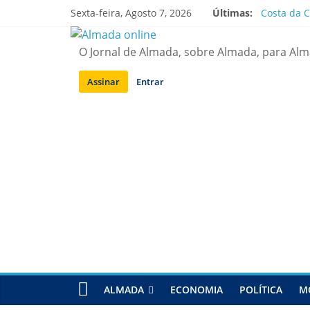
Saltar
Sexta-feira, Agosto 7, 2026
Últimas:
Costa da C
para
APA diz q
conteúdo
Laranjeiro
O Jornal de Almada, sobre Almada, para Al
Ponte 25 d
Situação d
Assinar
Entrar
ALMADA
ECONOMIA
POLÍTICA
M