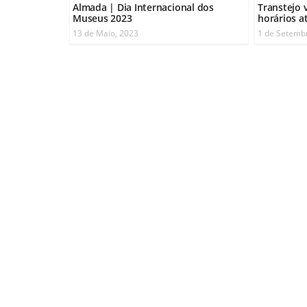
Almada | Dia Internacional dos
Transtejo 
Museus 2023
horários a
13 de Maio, 2023
1 de Setemb