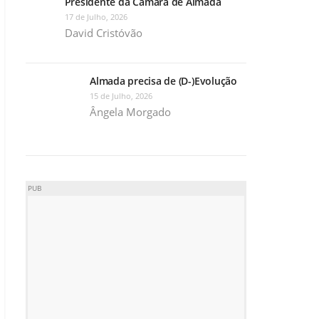
Presidente da Câmara de Almada
17 de Julho, 2026
David Cristóvão
Almada precisa de (D-)Evolução
15 de Julho, 2026
Ângela Morgado
PUB