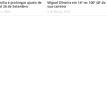
volta a prolongar ajuste de
Miguel Oliveira em 14º no 100º GP da
té 26 de Setembro
sua carreira
ro, 2025
2 de Março, 2025