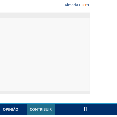
o
Almada
21
C
lmada
OPINIÃO
CONTRIBUIR