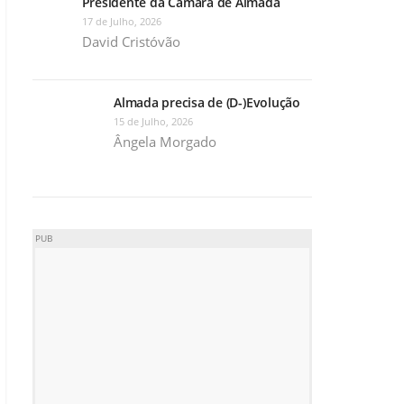
Presidente da Câmara de Almada
17 de Julho, 2026
David Cristóvão
Almada precisa de (D-)Evolução
15 de Julho, 2026
Ângela Morgado
PUB