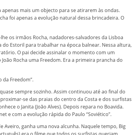
a apenas mais um objecto para se atirarem às ondas.
cha foi apenas a evolução natural dessa brincadeira. O
-lhe os irmãos Rocha, nadadores-salvadores da Lisboa
ha do Estoril para trabalhar na época balnear. Nessa altura,
aratório. O pai decide assinalar o momento com um
o João Rocha uma Freedom. Era a primeira prancha do
ho da Freedom”.
quase sempre sozinho. Assim continuou até ao final do
roximar-se das praias do centro da Costa e dos surfistas
onhece o Janita (João Alves). Depois repara no Boavida.
et e com a evolução rápida do Paulo “Soviético”.
 Aveiro, ganha uma nova alcunha. Naquele tempo, Big
tuguês) era o filme que todos os surfistas queriam