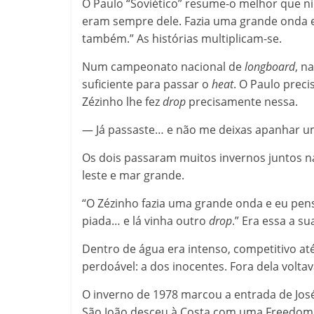
O Paulo “Soviético” resume-o melhor que n
eram sempre dele. Fazia uma grande onda e
também.” As histórias multiplicam-se.
Num campeonato nacional de
longboard
, n
suficiente para passar o
heat
. O Paulo prec
Zézinho lhe fez
drop
precisamente nessa.
— Já passaste… e não me deixas apanhar u
Os dois passaram muitos invernos juntos n
leste e mar grande.
“O Zézinho fazia uma grande onda e eu pens
piada… e lá vinha outro
drop
.” Era essa a su
Dentro de água era intenso, competitivo at
perdoável: a dos inocentes. Fora dela voltav
O inverno de 1978 marcou a entrada de José
São João desceu à Costa com uma Freedom,