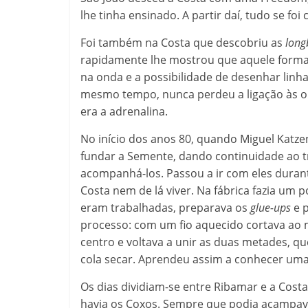
lhe tinha ensinado. A partir daí, tudo se foi
Foi também na Costa que descobriu as
long
rapidamente lhe mostrou que aquele format
na onda e a possibilidade de desenhar lin
mesmo tempo, nunca perdeu a ligação às on
era a adrenalina.
No início dos anos 80, quando Miguel Katze
fundar a Semente, dando continuidade ao tra
acompanhá-los. Passou a ir com eles duran
Costa nem de lá viver. Na fábrica fazia um 
eram trabalhadas, preparava os
glue-ups
e p
processo: com um fio aquecido cortava ao 
centro e voltava a unir as duas metades, q
cola secar. Aprendeu assim a conhecer uma
Os dias dividiam-se entre Ribamar e a Cost
havia os Coxos. Sempre que podia acampava