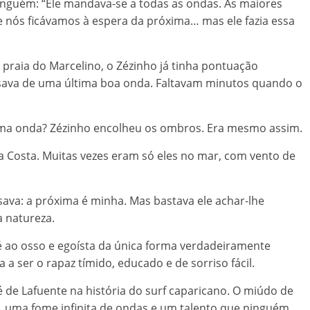
inguém: “Ele mandava-se a todas as ondas. As maiores
 nós ficávamos à espera da próxima… mas ele fazia essa
a praia do Marcelino, o Zézinho já tinha pontuação
isava de uma última boa onda. Faltavam minutos quando o
ma onda? Zézinho encolheu os ombros. Era mesmo assim.
a Costa. Muitas vezes eram só eles no mar, com vento de
ava: a próxima é minha. Mas bastava ele achar-lhe
a natureza.
é ao osso e egoísta da única forma verdadeiramente
a a ser o rapaz tímido, educado e de sorriso fácil.
 de Lafuente na história do surf caparicano. O miúdo de
 uma fome infinita de ondas e um talento que ninguém