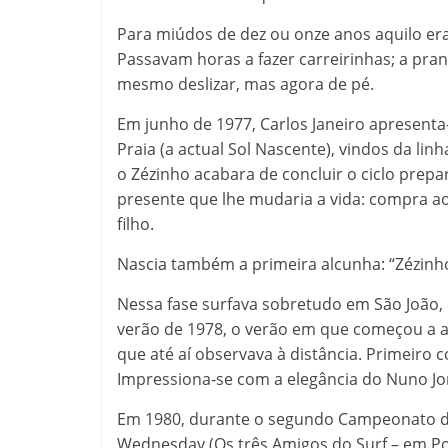
Para miúdos de dez ou onze anos aquilo er
Passavam horas a fazer carreirinhas; a pran
mesmo deslizar, mas agora de pé.
Em junho de 1977, Carlos Janeiro apresenta
Praia (a actual Sol Nascente), vindos da lin
o Zézinho acabara de concluir o ciclo prep
presente que lhe mudaria a vida: compra a
filho.
Nascia também a primeira alcunha: “Zézin
Nessa fase surfava sobretudo em São João, 
verão de 1978, o verão em que começou a ap
que até aí observava à distância. Primeiro c
Impressiona-se com a elegância do Nuno Jon
Em 1980, durante o segundo Campeonato de
Wednesday (Os três Amigos do Surf – em Por