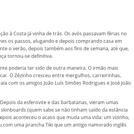
ação à Costa já vinha de trás. Os avós passavam férias no
-lhes os passos, alugando e depois comprando casa em
nte o verão, depois também aos fins de semana, até que,
a tornou-se definitiva.
nte poderia ter sido de outra maneira. O irmão mais
car. O Zézinho cresceu entre mergulhos, carreirinhas,
praia com os amigos João Luís Simões Rodrigues e José João
 Depois da esferovite e das barbatanas, vieram umas
skinboards (quem sabe se não tinham saído da estância
epois aconteceu o acaso que muda uma vida: um vizinho,
eu com uma prancha Tiki que um antigo namorado inglês