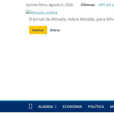
Saltar
Quinta-feira, Agosto 6, 2026
Últimas:
APA diz 
para
Laranjei
conteúdo
Ponte 25
O Jornal de Almada, sobre Almada, para Al
Situação
Sobreda |
Assinar
Entrar
ALMADA
ECONOMIA
POLÍTICA
M