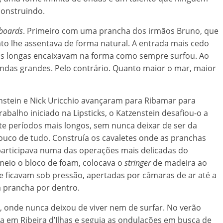
 construindo.
boards
. Primeiro com uma prancha dos irmãos Bruno, que
o lhe assentava de forma natural. A entrada mais cedo
has longas encaixavam na forma como sempre surfou. Ao
das grandes. Pelo contrário. Quanto maior o mar, maior
nstein e Nick Uricchio avançaram para Ribamar para
balho iniciado na Lipsticks, o Katzenstein desafiou-o a
te períodos mais longos, sem nunca deixar de ser da
pouco de tudo. Construía os cavaletes onde as pranchas
articipava numa das operações mais delicadas do
meio o bloco de foam, colocava o
stringer
de madeira ao
ue ficavam sob pressão, apertadas por câmaras de ar até a
 prancha por dentro.
a, onde nunca deixou de viver nem de surfar. No verão
 em Ribeira d’Ilhas e seguia as ondulações em busca de