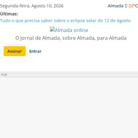
Saltar
o
Segunda-feira, Agosto 10, 2026
Almada
22
C
para
Últimas:
conteúdo
Tudo o que precisa saber sobre o eclipse solar de 12 de Agosto
Caparica | Orchestra GMO traz “Música sem Fronteiras” a Porto
Brandão
O Jornal de Almada, sobre Almada, para Almada
Laranjeiro | Detido por tráfico de droga e posse de arma proibida
A “crise” da água em Almada: ilações e ensinamentos necessários
Assinar
Entrar
para o futuro
Costa da Caparica | Polícia Marítima e ASAE detectam
irregularidades em habitações e restaurantes
PUB