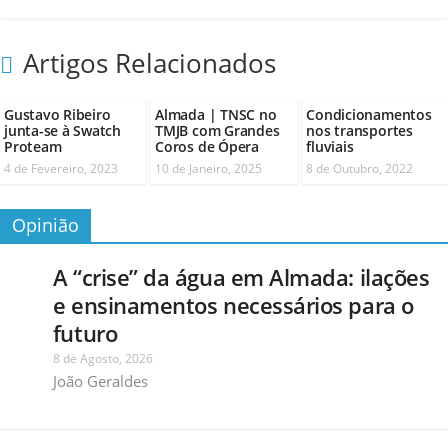
Artigos Relacionados
Gustavo Ribeiro
Almada | TNSC no
Condicionamentos
junta-se à Swatch
TMJB com Grandes
nos transportes
Proteam
Coros de Ópera
fluviais
4 de Fevereiro, 2023
10 de Janeiro, 2025
8 de Outubro, 2022
Opinião
A “crise” da água em Almada: ilações
e ensinamentos necessários para o
futuro
8 de Agosto, 2026
João Geraldes