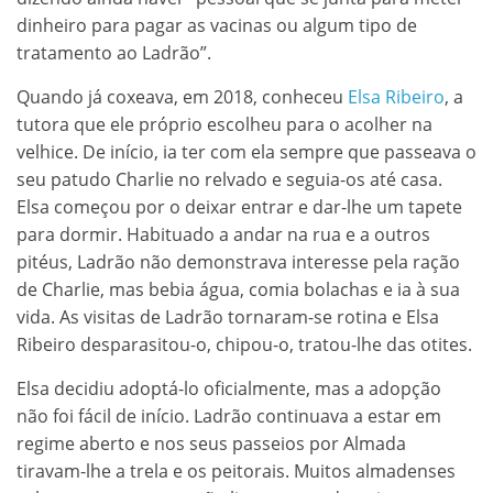
dinheiro para pagar as vacinas ou algum tipo de
tratamento ao Ladrão”.
Quando já coxeava, em 2018, conheceu
Elsa Ribeiro
, a
tutora que ele próprio escolheu para o acolher na
velhice. De início, ia ter com ela sempre que passeava o
seu patudo Charlie no relvado e seguia-os até casa.
Elsa começou por o deixar entrar e dar-lhe um tapete
para dormir. Habituado a andar na rua e a outros
pitéus, Ladrão não demonstrava interesse pela ração
de Charlie, mas bebia água, comia bolachas e ia à sua
vida. As visitas de Ladrão tornaram-se rotina e Elsa
Ribeiro desparasitou-o, chipou-o, tratou-lhe das otites.
Elsa decidiu adoptá-lo oficialmente, mas a adopção
não foi fácil de início. Ladrão continuava a estar em
regime aberto e nos seus passeios por Almada
tiravam-lhe a trela e os peitorais. Muitos almadenses