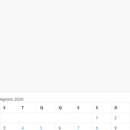
Agosto 2026
S
T
Q
Q
S
S
D
1
2
3
4
5
6
7
8
9