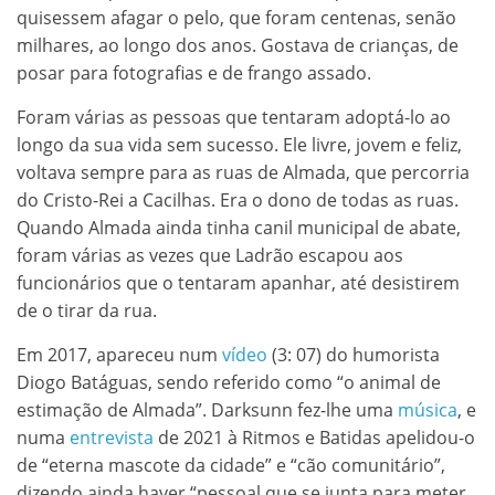
quisessem afagar o pelo, que foram centenas, senão
milhares, ao longo dos anos. Gostava de crianças, de
posar para fotografias e de frango assado.
Foram várias as pessoas que tentaram adoptá-lo ao
longo da sua vida sem sucesso. Ele livre, jovem e feliz,
voltava sempre para as ruas de Almada, que percorria
do Cristo-Rei a Cacilhas. Era o dono de todas as ruas.
Quando Almada ainda tinha canil municipal de abate,
foram várias as vezes que Ladrão escapou aos
funcionários que o tentaram apanhar, até desistirem
de o tirar da rua.
Em 2017, apareceu num
vídeo
(3: 07) do humorista
Diogo Batáguas, sendo referido como “o animal de
estimação de Almada”. Darksunn fez-lhe uma
música
, e
numa
entrevista
de 2021 à Ritmos e Batidas apelidou-o
de “eterna mascote da cidade” e “cão comunitário”,
dizendo ainda haver “pessoal que se junta para meter