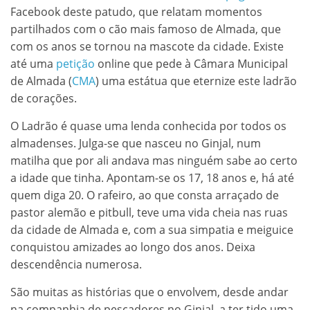
Facebook deste patudo, que relatam momentos
partilhados com o cão mais famoso de Almada, que
com os anos se tornou na mascote da cidade. Existe
até uma
petição
online que pede à Câmara Municipal
de Almada (
CMA
) uma estátua que eternize este ladrão
de corações.
O Ladrão é quase uma lenda conhecida por todos os
almadenses. Julga-se que nasceu no Ginjal, num
matilha que por ali andava mas ninguém sabe ao certo
a idade que tinha. Apontam-se os 17, 18 anos e, há até
quem diga 20. O rafeiro, ao que consta arraçado de
pastor alemão e pitbull, teve uma vida cheia nas ruas
da cidade de Almada e, com a sua simpatia e meiguice
conquistou amizades ao longo dos anos. Deixa
descendência numerosa.
São muitas as histórias que o envolvem, desde andar
na companhia de pescadores no Ginjal, a ter tido uma