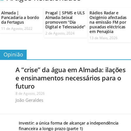
Almada |
Pragal | SPMS e ULS
Rádios Radar e
Pancadaria a bordo
Almada-Seixal
Oxigénio afectadas
da Fertagus
promovem “Dia
na emissão FM por
Digital e Telessaúde”
puxadas eléctricas
11 de Agosto, 2022
em Penajóia
2 de Agosto, 2024
13 de Maio, 2026
Opinião
A “crise” da água em Almada: ilações
e ensinamentos necessários para o
futuro
8 de Agosto, 2026
João Geraldes
Investir: a única forma de alcançar a independência
financeira a longo prazo (parte 1)