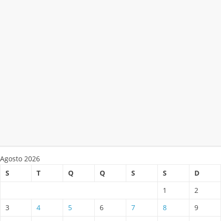
Agosto 2026
S
T
Q
Q
S
S
D
1
2
3
4
5
6
7
8
9