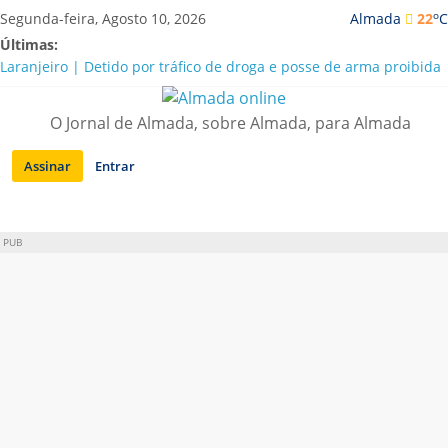
Saltar
o
Segunda-feira, Agosto 10, 2026
Almada
22
C
para
Últimas:
conteúdo
Laranjeiro | Detido por tráfico de droga e posse de arma proibida
A “crise” da água em Almada: ilações e ensinamentos necessários
para o futuro
O Jornal de Almada, sobre Almada, para Almada
Costa da Caparica | Polícia Marítima e ASAE detectam
irregularidades em habitações e restaurantes
Assinar
Entrar
APA diz que falta de água em Almada “foi um problema de má
gestão”
Laranjeiro | Cultura pop asiática invade a Casa Amarela
PUB