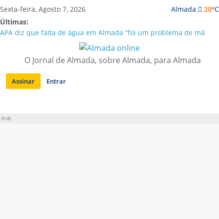
Saltar
o
Sexta-feira, Agosto 7, 2026
Almada
20
C
para
Últimas:
conteúdo
APA diz que falta de água em Almada “foi um problema de má
gestão”
Laranjeiro | Cultura pop asiática invade a Casa Amarela
O Jornal de Almada, sobre Almada, para Almada
Ponte 25 de Abril celebra 60 anos com programa cultural entre
Lisboa e Almada
Assinar
Entrar
Situação de alerta em Almada renovada até final de Agosto
Sobreda | Solar dos Zagallos acolhe festival “Interconnect”
PUB