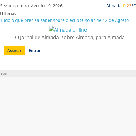
Saltar
o
Segunda-feira, Agosto 10, 2026
Almada
23
C
para
Últimas:
conteúdo
Tudo o que precisa saber sobre o eclipse solar de 12 de Agosto
Caparica | Orchestra GMO traz “Música sem Fronteiras” a Porto
Brandão
O Jornal de Almada, sobre Almada, para Almada
Laranjeiro | Detido por tráfico de droga e posse de arma proibida
A “crise” da água em Almada: ilações e ensinamentos necessários
Assinar
Entrar
para o futuro
Costa da Caparica | Polícia Marítima e ASAE detectam
irregularidades em habitações e restaurantes
PUB