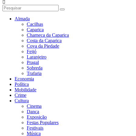
Almada
Cacilhas
Caparica
Charneca da Caparica
Costa da Caparica
Cova da Piedade
Feijó
Laranjeiro
Pragal
Sobreda
Trafaria
Economia
Política
Mobilidade
Crime
Cultura
Cinema
Dança
Exposição
Festas Populares
Festivais
Música