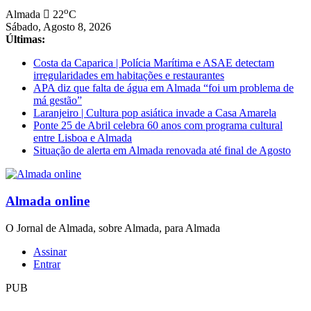
Saltar
o
Almada
22
C
para
Sábado, Agosto 8, 2026
conteúdo
Últimas:
Costa da Caparica | Polícia Marítima e ASAE detectam
irregularidades em habitações e restaurantes
APA diz que falta de água em Almada “foi um problema de
má gestão”
Laranjeiro | Cultura pop asiática invade a Casa Amarela
Ponte 25 de Abril celebra 60 anos com programa cultural
entre Lisboa e Almada
Situação de alerta em Almada renovada até final de Agosto
Almada online
O Jornal de Almada, sobre Almada, para Almada
Assinar
Entrar
PUB