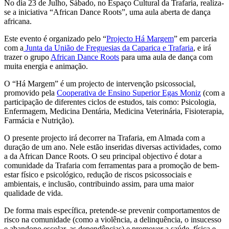
No dia 23 de Julho, Sábado, no Espaço Cultural da Trafaria, realiza-
se a iniciativa “African Dance Roots”, uma aula aberta de dança
africana.
Este evento é organizado pelo “
Projecto Há Margem
” em parceria
com a
Junta da União de Freguesias da Caparica e Trafaria
, e irá
trazer o grupo
African Dance Roots
para uma aula de dança com
muita energia e animação.
O “Há Margem” é um projecto de intervenção psicossocial,
promovido pela
Cooperativa de Ensino Superior Egas Moniz
(com a
participação de diferentes ciclos de estudos, tais como: Psicologia,
Enfermagem, Medicina Dentária, Medicina Veterinária, Fisioterapia,
Farmácia e Nutrição).
O presente projecto irá decorrer na Trafaria, em Almada com a
duração de um ano. Nele estão inseridas diversas actividades, como
a da African Dance Roots. O seu principal objectivo é dotar a
comunidade da Trafaria com ferramentas para a promoção de bem-
estar físico e psicológico, redução de riscos psicossociais e
ambientais, e inclusão, contribuindo assim, para uma maior
qualidade de vida.
De forma mais específica, pretende-se prevenir comportamentos de
risco na comunidade (como a violência, a delinquência, o insucesso
e abandono escolar, as dependências) e promover a saúde, física e