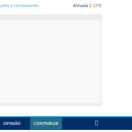
o
ações e restaurantes
Almada
22
C
OPINIÃO
CONTRIBUIR