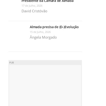
Presidente da Câmara de Almada
17 de Julho, 2026
David Cristóvão
Almada precisa de (D-)Evolução
15 de Julho, 2026
Ângela Morgado
PUB