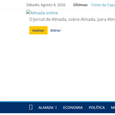
Saltar
Sábado, Agosto 8, 2026
Últimas:
Costa da Capa
para
APA diz que f
conteúdo
Laranjeiro | 
O Jornal de Almada, sobre Almada, para Al
Ponte 25 de A
Situação de a
Assinar
Entrar
ALMADA
ECONOMIA
POLÍTICA
M