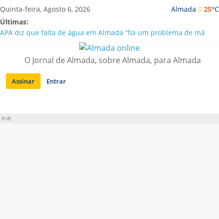
Saltar
o
Quinta-feira, Agosto 6, 2026
Almada
25
C
para
Últimas:
conteúdo
APA diz que falta de água em Almada “foi um problema de má
gestão”
Laranjeiro | Cultura pop asiática invade a Casa Amarela
O Jornal de Almada, sobre Almada, para Almada
Ponte 25 de Abril celebra 60 anos com programa cultural entre
Lisboa e Almada
Assinar
Entrar
Situação de alerta em Almada renovada até final de Agosto
Sobreda | Solar dos Zagallos acolhe festival “Interconnect”
PUB