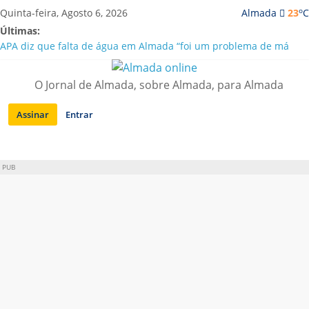
Saltar
o
Quinta-feira, Agosto 6, 2026
Almada
23
C
para
Últimas:
conteúdo
APA diz que falta de água em Almada “foi um problema de má
gestão”
Laranjeiro | Cultura pop asiática invade a Casa Amarela
O Jornal de Almada, sobre Almada, para Almada
Ponte 25 de Abril celebra 60 anos com programa cultural entre
Lisboa e Almada
Assinar
Entrar
Situação de alerta em Almada renovada até final de Agosto
Sobreda | Solar dos Zagallos acolhe festival “Interconnect”
PUB