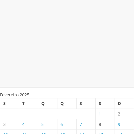
Fevereiro 2025
S
T
Q
Q
S
S
D
1
2
3
4
5
6
7
8
9