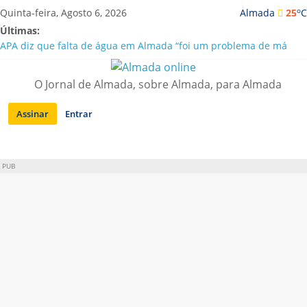
Saltar
o
Quinta-feira, Agosto 6, 2026
Almada
25
C
para
Últimas:
conteúdo
APA diz que falta de água em Almada “foi um problema de má
gestão”
Laranjeiro | Cultura pop asiática invade a Casa Amarela
O Jornal de Almada, sobre Almada, para Almada
Ponte 25 de Abril celebra 60 anos com programa cultural entre
Lisboa e Almada
Assinar
Entrar
Situação de alerta em Almada renovada até final de Agosto
Sobreda | Solar dos Zagallos acolhe festival “Interconnect”
PUB