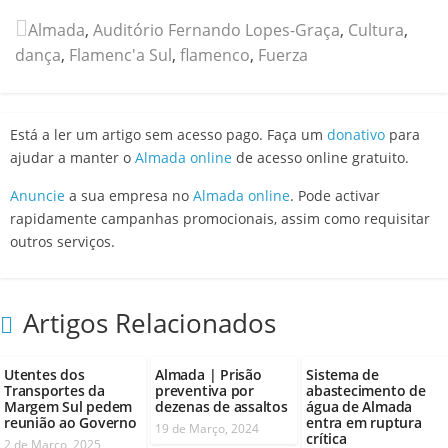
Almada
,
Auditório Fernando Lopes-Graça
,
Cultura
,
dança
,
Flamenc'a Sul
,
flamenco
,
Fuerza
Está a ler um artigo sem acesso pago. Faça um
donativo
para
ajudar a manter o
Almada online
de acesso online gratuito.
Anuncie
a sua empresa no
Almada online
. Pode activar
rapidamente campanhas promocionais, assim como requisitar
outros serviços.
Artigos Relacionados
Utentes dos
Almada | Prisão
Sistema de
Transportes da
preventiva por
abastecimento de
Margem Sul pedem
dezenas de assaltos
água de Almada
reunião ao Governo
entra em ruptura
19 de Março, 2024
crítica
2 de Março, 2025