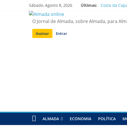
Saltar
Sábado, Agosto 8, 2026
Últimas:
Costa da Capa
para
APA diz que f
conteúdo
Laranjeiro | 
O Jornal de Almada, sobre Almada, para Al
Ponte 25 de A
Situação de a
Assinar
Entrar
ALMADA
ECONOMIA
POLÍTICA
M