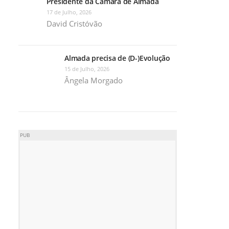
Presidente da Câmara de Almada
17 de Julho, 2026
David Cristóvão
Almada precisa de (D-)Evolução
15 de Julho, 2026
Ângela Morgado
PUB