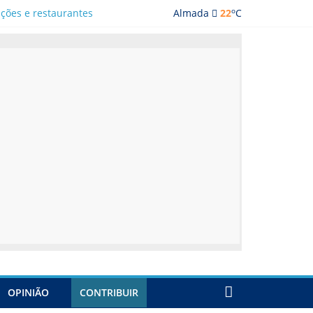
o
ações e restaurantes
Almada
22
C
OPINIÃO
CONTRIBUIR