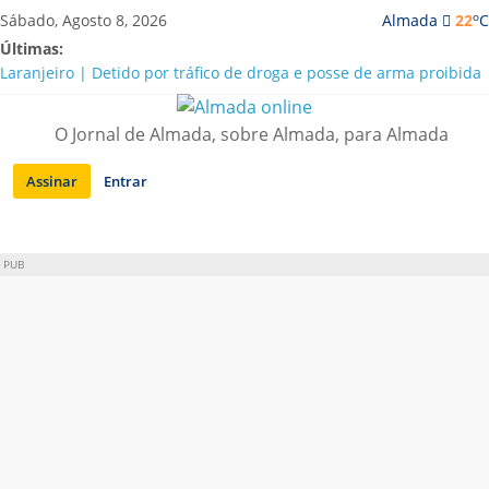
Saltar
o
Sábado, Agosto 8, 2026
Almada
22
C
para
Últimas:
conteúdo
Laranjeiro | Detido por tráfico de droga e posse de arma proibida
A “crise” da água em Almada: ilações e ensinamentos necessários
para o futuro
O Jornal de Almada, sobre Almada, para Almada
Costa da Caparica | Polícia Marítima e ASAE detectam
irregularidades em habitações e restaurantes
Assinar
Entrar
APA diz que falta de água em Almada “foi um problema de má
gestão”
Laranjeiro | Cultura pop asiática invade a Casa Amarela
PUB