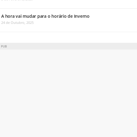
A hora vai mudar para o horário de Inverno
24 de Outubro, 2025
PUB