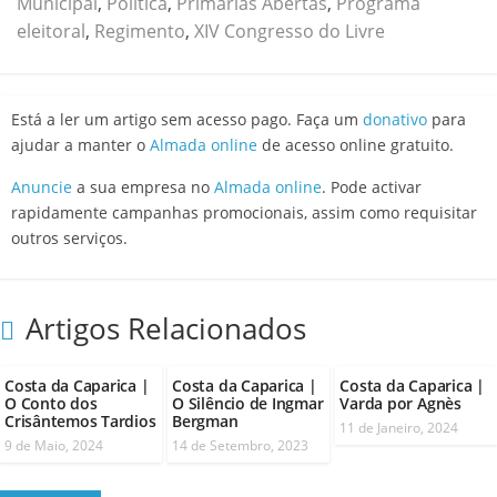
Municipal
,
Política
,
Primárias Abertas
,
Programa
eleitoral
,
Regimento
,
XIV Congresso do Livre
Está a ler um artigo sem acesso pago. Faça um
donativo
para
ajudar a manter o
Almada online
de acesso online gratuito.
Anuncie
a sua empresa no
Almada online
. Pode activar
rapidamente campanhas promocionais, assim como requisitar
outros serviços.
Artigos Relacionados
Costa da Caparica |
Costa da Caparica |
Costa da Caparica |
O Conto dos
O Silêncio de Ingmar
Varda por Agnès
Crisântemos Tardios
Bergman
11 de Janeiro, 2024
9 de Maio, 2024
14 de Setembro, 2023