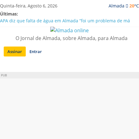
Saltar
o
Quinta-feira, Agosto 6, 2026
Almada
20
C
para
Últimas:
conteúdo
APA diz que falta de água em Almada “foi um problema de má
gestão”
Laranjeiro | Cultura pop asiática invade a Casa Amarela
O Jornal de Almada, sobre Almada, para Almada
Ponte 25 de Abril celebra 60 anos com programa cultural entre
Lisboa e Almada
Assinar
Entrar
Situação de alerta em Almada renovada até final de Agosto
Sobreda | Solar dos Zagallos acolhe festival “Interconnect”
PUB