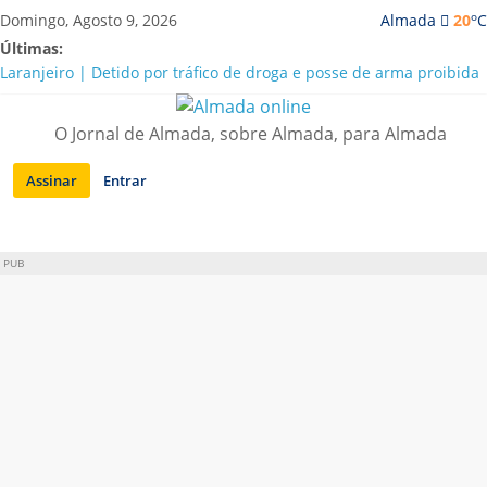
Saltar
o
Domingo, Agosto 9, 2026
Almada
20
C
para
Últimas:
conteúdo
Laranjeiro | Detido por tráfico de droga e posse de arma proibida
A “crise” da água em Almada: ilações e ensinamentos necessários
para o futuro
O Jornal de Almada, sobre Almada, para Almada
Costa da Caparica | Polícia Marítima e ASAE detectam
irregularidades em habitações e restaurantes
Assinar
Entrar
APA diz que falta de água em Almada “foi um problema de má
gestão”
Laranjeiro | Cultura pop asiática invade a Casa Amarela
PUB