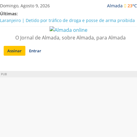
Saltar
o
Domingo, Agosto 9, 2026
Almada
23
C
para
Últimas:
conteúdo
Laranjeiro | Detido por tráfico de droga e posse de arma proibida
A “crise” da água em Almada: ilações e ensinamentos necessários
para o futuro
O Jornal de Almada, sobre Almada, para Almada
Costa da Caparica | Polícia Marítima e ASAE detectam
irregularidades em habitações e restaurantes
Assinar
Entrar
APA diz que falta de água em Almada “foi um problema de má
gestão”
Laranjeiro | Cultura pop asiática invade a Casa Amarela
PUB