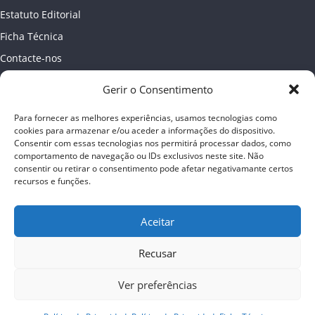
Estatuto Editorial
Ficha Técnica
Contacte-nos
Newsletter
Gerir o Consentimento
Política de Privacidade
Para fornecer as melhores experiências, usamos tecnologias como
Publicidade
cookies para armazenar e/ou aceder a informações do dispositivo.
Consentir com essas tecnologias nos permitirá processar dados, como
comportamento de navegação ou IDs exclusivos neste site. Não
consentir ou retirar o consentimento pode afetar negativamante certos
recursos e funções.
Aceitar
Recusar
Ver preferências
Copyright © 2026
Almada online
. Todos os direitos reservados