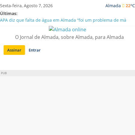
Saltar
o
Sexta-feira, Agosto 7, 2026
Almada
22
C
para
Últimas:
conteúdo
APA diz que falta de água em Almada “foi um problema de má
gestão”
Laranjeiro | Cultura pop asiática invade a Casa Amarela
O Jornal de Almada, sobre Almada, para Almada
Ponte 25 de Abril celebra 60 anos com programa cultural entre
Lisboa e Almada
Assinar
Entrar
Situação de alerta em Almada renovada até final de Agosto
Sobreda | Solar dos Zagallos acolhe festival “Interconnect”
PUB