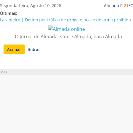
Saltar
o
Segunda-feira, Agosto 10, 2026
Almada
21
C
para
Últimas:
conteúdo
Laranjeiro | Detido por tráfico de droga e posse de arma proibida
A “crise” da água em Almada: ilações e ensinamentos necessários
para o futuro
O Jornal de Almada, sobre Almada, para Almada
Costa da Caparica | Polícia Marítima e ASAE detectam
irregularidades em habitações e restaurantes
Assinar
Entrar
APA diz que falta de água em Almada “foi um problema de má
gestão”
Laranjeiro | Cultura pop asiática invade a Casa Amarela
PUB