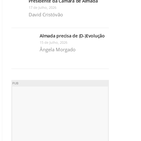
Presidente da Câmara de Almada
17 de Julho, 2026
David Cristóvão
Almada precisa de (D-)Evolução
15 de Julho, 2026
Ângela Morgado
PUB