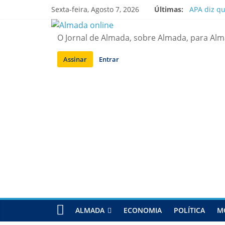
Saltar
Sexta-feira, Agosto 7, 2026
Últimas:
APA diz q
para
Laranjeiro
conteúdo
Ponte 25 d
O Jornal de Almada, sobre Almada, para Al
Situação d
Sobreda | 
Assinar
Entrar
ALMADA
ECONOMIA
POLÍTICA
M