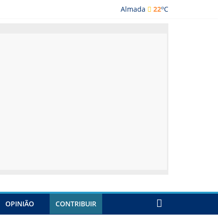
o
Almada
22
C
ada
OPINIÃO
CONTRIBUIR