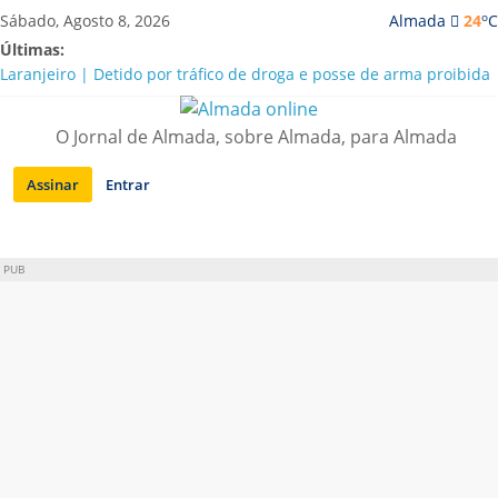
Saltar
o
Sábado, Agosto 8, 2026
Almada
24
C
para
Últimas:
conteúdo
Laranjeiro | Detido por tráfico de droga e posse de arma proibida
A “crise” da água em Almada: ilações e ensinamentos necessários
para o futuro
O Jornal de Almada, sobre Almada, para Almada
Costa da Caparica | Polícia Marítima e ASAE detectam
irregularidades em habitações e restaurantes
Assinar
Entrar
APA diz que falta de água em Almada “foi um problema de má
gestão”
Laranjeiro | Cultura pop asiática invade a Casa Amarela
PUB