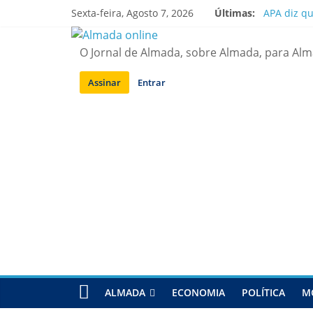
Saltar
Sexta-feira, Agosto 7, 2026
Últimas:
APA diz q
para
Laranjeiro
conteúdo
Ponte 25 d
O Jornal de Almada, sobre Almada, para Al
Situação d
Sobreda | 
Assinar
Entrar
ALMADA
ECONOMIA
POLÍTICA
M