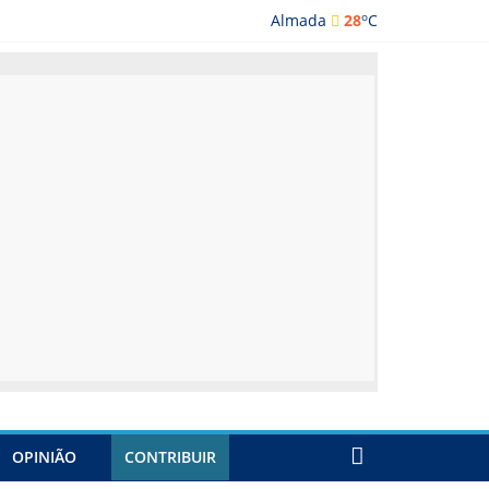
o
Almada
28
C
ada
OPINIÃO
CONTRIBUIR