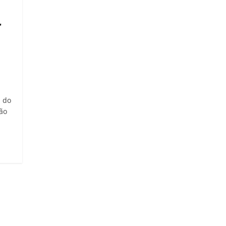
r
s do
ão