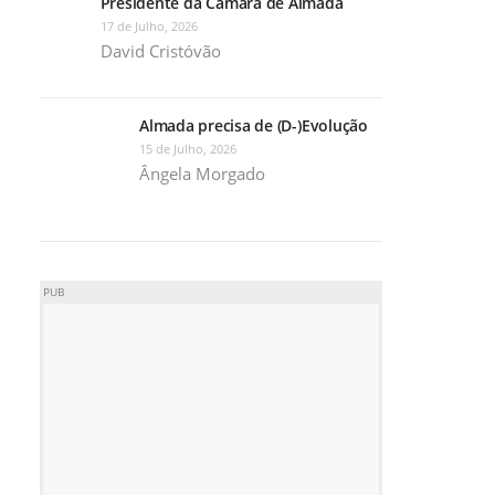
Presidente da Câmara de Almada
17 de Julho, 2026
David Cristóvão
Almada precisa de (D-)Evolução
15 de Julho, 2026
Ângela Morgado
PUB