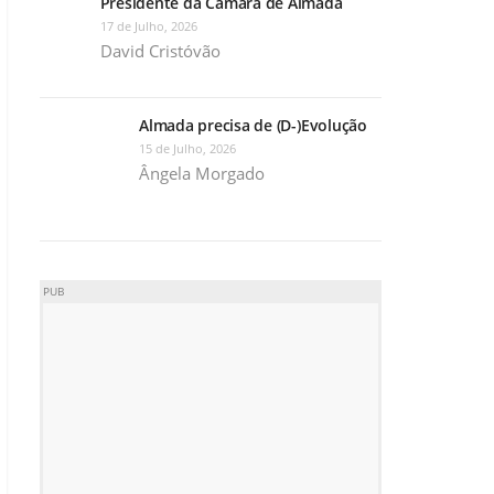
Presidente da Câmara de Almada
17 de Julho, 2026
David Cristóvão
Almada precisa de (D-)Evolução
15 de Julho, 2026
Ângela Morgado
PUB