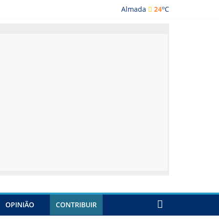
o
Almada
24
C
ada
OPINIÃO
CONTRIBUIR