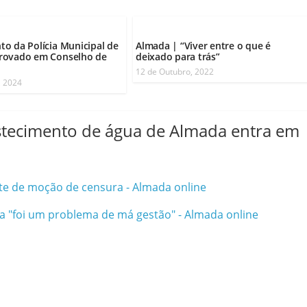
o da Polícia Municipal de
Almada | “Viver entre o que é
rovado em Conselho de
deixado para trás”
12 de Outubro, 2022
, 2024
stecimento de água de Almada entra em
te de moção de censura - Almada online
a "foi um problema de má gestão" - Almada online