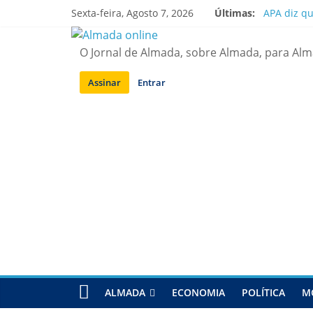
Saltar
Sexta-feira, Agosto 7, 2026
Últimas:
APA diz q
para
Laranjeiro
conteúdo
Ponte 25 d
O Jornal de Almada, sobre Almada, para Al
Situação d
Sobreda | 
Assinar
Entrar
ALMADA
ECONOMIA
POLÍTICA
M