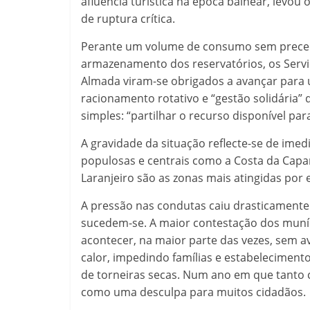
afluência turística na época balnear, levou
de ruptura crítica.
Perante um volume de consumo sem preced
armazenamento dos reservatórios, os Servi
Almada viram-se obrigados a avançar para
racionamento rotativo e “gestão solidária”
simples: “partilhar o recurso disponível pa
A gravidade da situação reflecte-se de ime
populosas e centrais como a Costa da Capar
Laranjeiro são as zonas mais atingidas por
A pressão nas condutas caiu drasticamente
sucedem-se. A maior contestação dos muníc
acontecer, na maior parte das vezes, sem av
calor, impedindo famílias e estabeleciment
de torneiras secas. Num ano em que tanto
como uma desculpa para muitos cidadãos.