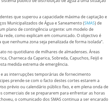
 o sistema público de distribuição de água a uma situação
entes que superou a capacidade máxima de captação e
ços Municipalizados de Água e Saneamento (
SMAS
) de
 um plano de contingência urgente: um modelo de
 da rede, como explicam em comunicado. O objectivo é
ra que nenhuma zona seja penalizada de forma isolada”.
diato no quotidiano de milhares de almadenses. Áreas
ica, Charneca da Caparica, Sobreda, Capuchos, Feijó e
 esta medida extrema de emergência.
 e as interrupções temporárias de fornecimento
ipes prende-se com o facto destes cortes estarem a
iso prévio ou calendário público fixo, e em plena onda de
os comerciais de se prepararem para enfrentar as horas
 choveu, o comunicado dos SMAS continua a ser encarado