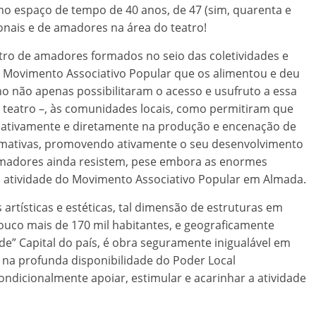
mo espaço de tempo de 40 anos, de 47 (sim, quarenta e
sionais e de amadores na área do teatro!
tro de amadores formados no seio das coletividades e
 Movimento Associativo Popular que os alimentou e deu
o não apenas possibilitaram o acesso e usufruto a essa
 o teatro –, às comunidades locais, como permitiram que
ativamente e diretamente na produção e encenação de
ormativas, promovendo ativamente o seu desenvolvimento
e amadores ainda resistem, pese embora as enormes
 à atividade do Movimento Associativo Popular em Almada.
s artísticas e estéticas, tal dimensão de estruturas em
ouco mais de 170 mil habitantes, e geograficamente
de” Capital do país, é obra seguramente inigualável em
o na profunda disponibilidade do Poder Local
ndicionalmente apoiar, estimular e acarinhar a atividade