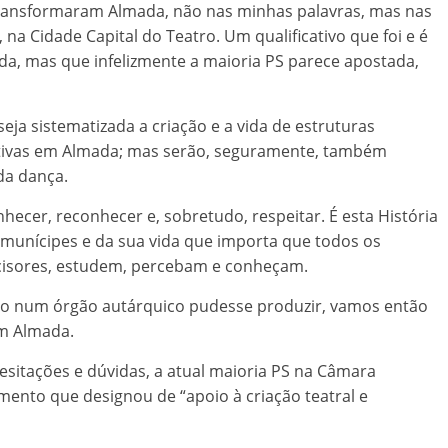
ransformaram Almada, não nas minhas palavras, mas nas
, na Cidade Capital do Teatro. Um qualificativo que foi e é
a, mas que infelizmente a maioria PS parece apostada,
a sistematizada a criação e a vida de estruturas
ativas em Almada; mas serão, seguramente, também
da dança.
hecer, reconhecer e, sobretudo, respeitar. É esta História
munícipes e da sua vida que importa que todos os
decisores, estudem, percebam e conheçam.
to num órgão autárquico pudesse produzir, vamos então
em Almada.
esitações e dúvidas, a atual maioria PS na Câmara
ento que designou de “apoio à criação teatral e