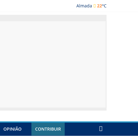
o
Almada
22
C
ada
OPINIÃO
CONTRIBUIR