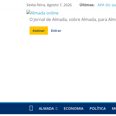
Saltar
Sexta-feira, Agosto 7, 2026
Últimas:
APA diz q
para
Laranjeiro
conteúdo
Ponte 25 d
O Jornal de Almada, sobre Almada, para Al
Situação d
Sobreda | 
Assinar
Entrar
ALMADA
ECONOMIA
POLÍTICA
M