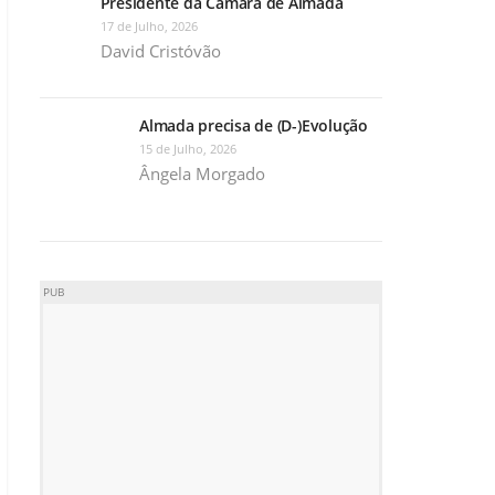
Presidente da Câmara de Almada
17 de Julho, 2026
David Cristóvão
Almada precisa de (D-)Evolução
15 de Julho, 2026
Ângela Morgado
PUB