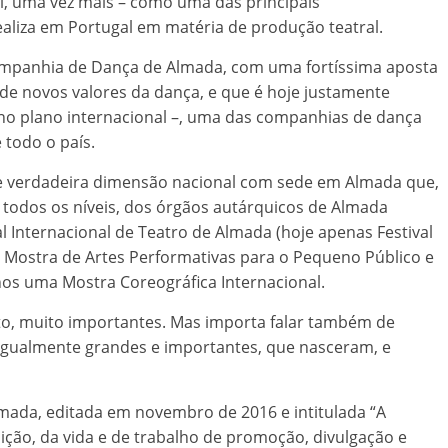
al, uma vez mais – como uma das principais
aliza em Portugal em matéria de produção teatral.
Companhia de Dança de Almada, com uma fortíssima aposta
e novos valores da dança, e que é hoje justamente
 no plano internacional –, uma das companhias de dança
 todo o país.
 de verdadeira dimensão nacional com sede em Almada que,
 todos os níveis, dos órgãos autárquicos de Almada
l Internacional de Teatro de Almada (hoje apenas Festival
– Mostra de Artes Performativas para o Pequeno Público e
nos uma Mostra Coreográfica Internacional.
ito, muito importantes. Mas importa falar também de
 igualmente grandes e importantes, que nasceram, e
ada, editada em novembro de 2016 e intitulada “A
ição, da vida e de trabalho de promoção, divulgação e