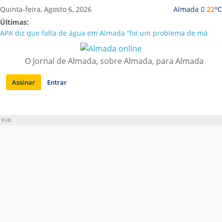
Saltar
o
Quinta-feira, Agosto 6, 2026
Almada
22
C
para
Últimas:
conteúdo
APA diz que falta de água em Almada “foi um problema de má
gestão”
Laranjeiro | Cultura pop asiática invade a Casa Amarela
O Jornal de Almada, sobre Almada, para Almada
Ponte 25 de Abril celebra 60 anos com programa cultural entre
Lisboa e Almada
Assinar
Entrar
Situação de alerta em Almada renovada até final de Agosto
Sobreda | Solar dos Zagallos acolhe festival “Interconnect”
PUB