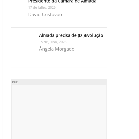
Presidente da Câmara de Almada
17 de Julho, 2026
David Cristóvão
Almada precisa de (D-)Evolução
15 de Julho, 2026
Ângela Morgado
PUB