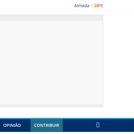
o
Almada
28
C
lmada
OPINIÃO
CONTRIBUIR