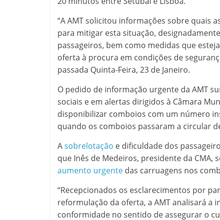
20 minutos entre Setúbal e Lisboa.
“A AMT solicitou informações sobre quais 
para mitigar esta situação, designadament
passageiros, bem como medidas que esteja
oferta à procura em condições de seguranç
passada Quinta-Feira, 23 de Janeiro.
O pedido de informação urgente da AMT sur
sociais e em alertas dirigidos à Câmara Mun
disponibilizar comboios com um número in
quando os comboios passaram a circular de
A
sobrelotação
e dificuldade dos passageiro
que Inês de Medeiros, presidente da CMA, s
aumento urgente
das carruagens nos combo
“Recepcionados os esclarecimentos por par
reformulação da oferta, a AMT analisará a i
conformidade no sentido de assegurar o cu