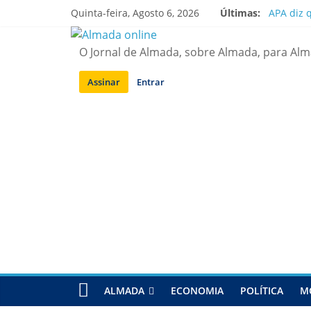
Saltar
Quinta-feira, Agosto 6, 2026
Últimas:
APA diz 
para
Laranjei
conteúdo
Ponte 25
O Jornal de Almada, sobre Almada, para Al
Situação
Sobreda |
Assinar
Entrar
ALMADA
ECONOMIA
POLÍTICA
M