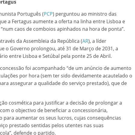
ertagus
munista Português (
PCP
) perguntou ao ministro das
ue a Fertagus aumente a oferta na linha entre Lisboa e
e “num caos de comboios apinhados na hora de ponta”.
através da Assembleia da República (
AR
), a líder
ue o Governo prolongou, até 31 de Março de 2031, a
rio entre Lisboa e Setúbal pela ponte 25 de Abril.
a concessão foi acompanhado “de um anúncio de aumento
culações por hora (sem ter sido devidamente acautelado o
para assegurar a qualidade do serviço prestado), que de
o cosmética para justificar a decisão de prolongar a
om o objectivo de beneficiar a concessionária,
o para aumentar os seus lucros, cujas consequências
iço prestado sentidas pelos utentes nas suas
cola”, defende o partido.