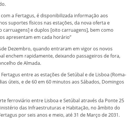
do.
 com a Fertagus, é disponibilizada informação aos
 nos suportes físicos nas estações, da nova oferta e
o carruagens] e duplos [oito carruagens], bem como
ios apresentam em cada horário”
esde Dezembro, quando entraram em vigor os novos
al enchem rapidamente, deixando passageiros de fora,
concelho de Almada.
Fertagus entre as estações de Setúbal e de Lisboa (Roma-
 dias úteis, e de 60 em 60 minutos aos Sábados, Domingos
e ferroviário entre Lisboa e Setúbal através da Ponte 25
nistério das Infraestruturas e Habitação, no âmbito do
rtagus por seis anos e meio, até 31 de Março de 2031.