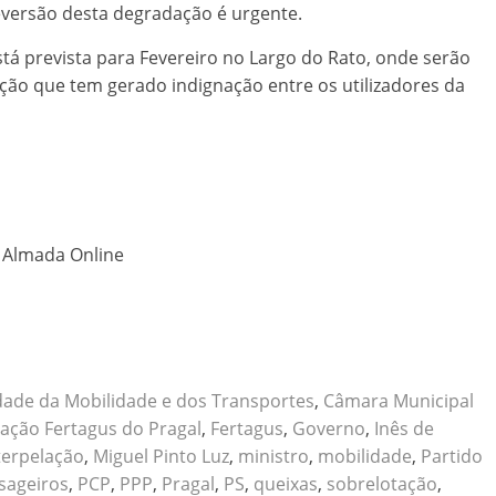
eversão desta degradação é urgente.
á prevista para Fevereiro no Largo do Rato, onde serão
ação que tem gerado indignação entre os utilizadores da
o Almada Online
dade da Mobilidade e dos Transportes
,
Câmara Municipal
tação Fertagus do Pragal
,
Fertagus
,
Governo
,
Inês de
terpelação
,
Miguel Pinto Luz
,
ministro
,
mobilidade
,
Partido
sageiros
,
PCP
,
PPP
,
Pragal
,
PS
,
queixas
,
sobrelotação
,