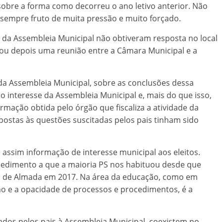
sobre a forma como decorreu o ano letivo anterior. Não
 sempre fruto de muita pressão e muito forçado.
 da Assembleia Municipal não obtiveram resposta no local
izou depois uma reunião entre a Câmara Municipal e a
 Assembleia Municipal, sobre as conclusões dessa
 interesse da Assembleia Municipal e, mais do que isso,
ormação obtida pelo órgão que fiscaliza a atividade da
spostas às questões suscitadas pelos pais tinham sido
 assim informação de interesse municipal aos eleitos.
cedimento a que a maioria PS nos habituou desde que
l de Almada em 2017. Na área da educação, como em
smo e a opacidade de processos e procedimentos, é a
ados pelos pais à Assembleia Municipal, coexistem no