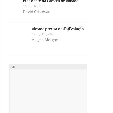
Presidente da Câmara de Almada
17 de Julho, 2026
David Cristóvão
Almada precisa de (D-)Evolução
15 de Julho, 2026
Ângela Morgado
PUB