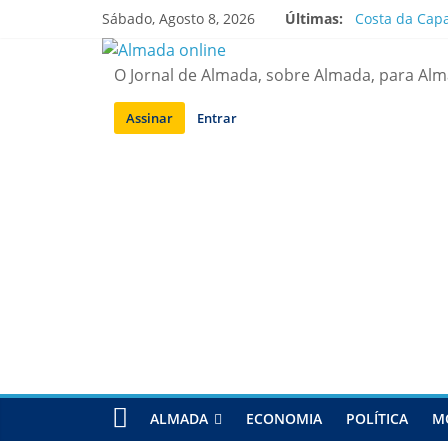
Saltar
Sábado, Agosto 8, 2026
Últimas:
Costa da Capa
para
APA diz que f
conteúdo
Laranjeiro | 
O Jornal de Almada, sobre Almada, para Al
Ponte 25 de A
Situação de a
Assinar
Entrar
ALMADA
ECONOMIA
POLÍTICA
M