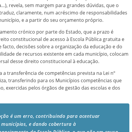
a…), revela, sem margem para grandes dúvidas, que o
 traduz, claramente, num acréscimo de responsabilidades
município, e a partir do seu orçamento próprio.
amento crónico por parte do Estado, que a prazo é
ito constitucional de acesso à Escola Pública gratuita e
 facto, decisões sobre a organização da educação e do
ilidade de recursos existente em cada município, colocam
rsal desse direito constitucional à educação.
a a transferência de competências prevista na Lei nº
liza, transferindo para os Municípios competências que
ão, exercidas pelos órgãos de gestão das escolas e dos
pção é um erro, contribuindo para acentuar
s municípios, e dando cobertura à
inanciamento da Escola Pública, o que põe em causa