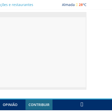
o
ações e restaurantes
Almada
28
C
OPINIÃO
CONTRIBUIR