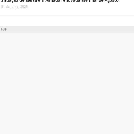
Situação de alerta em Almada renovada até final de Agosto
31 de Julho, 2026
PUB