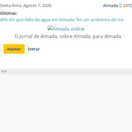
Saltar
o
Sexta-feira, Agosto 7, 2026
Almada
20
C
para
Últimas:
conteúdo
APA diz que falta de água em Almada “foi um problema de má
gestão”
Laranjeiro | Cultura pop asiática invade a Casa Amarela
O Jornal de Almada, sobre Almada, para Almada
Ponte 25 de Abril celebra 60 anos com programa cultural entre
Lisboa e Almada
Assinar
Entrar
Situação de alerta em Almada renovada até final de Agosto
Sobreda | Solar dos Zagallos acolhe festival “Interconnect”
PUB