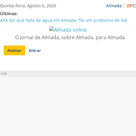
Saltar
o
Quinta-feira, Agosto 6, 2026
Almada
28
C
para
Últimas:
conteúdo
APA diz que falta de água em Almada “foi um problema de má
gestão”
Laranjeiro | Cultura pop asiática invade a Casa Amarela
O Jornal de Almada, sobre Almada, para Almada
Ponte 25 de Abril celebra 60 anos com programa cultural entre
Lisboa e Almada
Assinar
Entrar
Situação de alerta em Almada renovada até final de Agosto
Sobreda | Solar dos Zagallos acolhe festival “Interconnect”
PUB