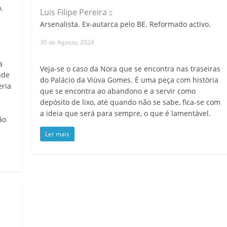
.
Luis Filipe Pereira
Arsenalista. Ex-autarca pelo BE. Reformado activo.
30 de Agosto, 2024
a
Veja-se o caso da Nora que se encontra nas traseiras
nde
do Palácio da Viúva Gomes. É uma peça com história
eria
que se encontra ao abandono e a servir como
depósito de lixo, até quando não se sabe, fica-se com
a ideia que será para sempre, o que é lamentável.
ão
Ler mais