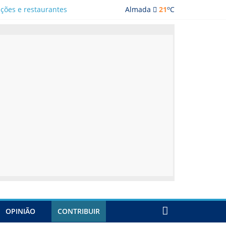
o
ações e restaurantes
Almada
21
C
OPINIÃO
CONTRIBUIR