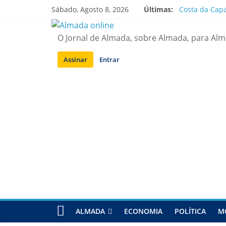
Saltar
Sábado, Agosto 8, 2026
Últimas:
Costa da Capa
para
APA diz que f
conteúdo
Laranjeiro | 
O Jornal de Almada, sobre Almada, para Al
Ponte 25 de A
Situação de a
Assinar
Entrar
ALMADA
ECONOMIA
POLÍTICA
M