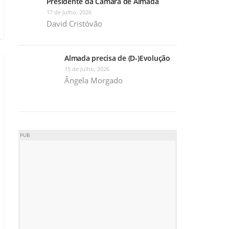
Presidente da Câmara de Almada
17 de Julho, 2026
David Cristóvão
Almada precisa de (D-)Evolução
15 de Julho, 2026
Ângela Morgado
PUB